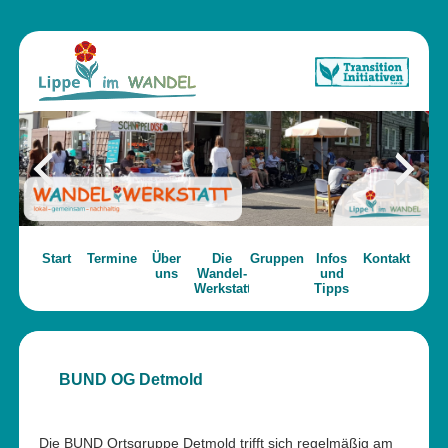
Start
Termine
Über
Die
Gruppen
Infos
Kontakt
uns
Wandel-
und
Werkstatt
Tipps
BUND OG Detmold
Die BUND Ortsgruppe Detmold trifft sich regelmäßig am