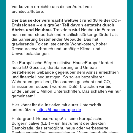
Vor kurzem erreichte uns dieser Aufruf von
architects4future:
Der Bausektor verursacht weltweit rund 38 % der CO₂-
Emissionen – ein großer Teil davon entsteht durch
Abriss und Neubau.
Trotzdem wird Neubau in Europa
noch immer steuerlich und rechtlich stärker gefördert als
die Sanierung bestehender Gebäude. Das hat
gravierende Folgen: steigende Wohnkosten, hoher
Ressourcenverbrauch und unnötige Klima- und
Umweltbelastungen.
Die Europäische Bürgerinitiative HouseEurope! fordert
neue EU-Gesetze, die Sanierung und Umbau
bestehender Gebäude gegenüber dem Abriss erleichtern
und finanziell begünstigen. So sollen bezahlbarer
Wohnraum gesichert, Ressourcen geschont und CO₂-
Emissionen reduziert werden. Dafür brauchen wir bis
Ende Januar 1 Million Unterschriften. Das schaffen wir nur
gemeinsam!
Hier könnt ihr die Initiative mit eurer Unterschrift
unterstützen:
https://houseeurope.de
Hintergrund: HouseEurope! ist eine Europäische
Bürgerinitiative (EBI) – ein Instrument der direkten
Demokratie, das ermöglicht, neue oder verbesserte
Rechtsvorschriften vorzuschlagen. Wenn innerhalb eines