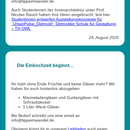
info@lippeimwandel.de.
Auch Studentinnen der Innenarchitektur unter Prof.
Nicolas Rauch haben ihre Ideen eingebracht, lest hier:
Studentinnen entwerfen Ausstellungskonzepte für
„UrbanPulse_Detmold“: Detmolder Schule für Gestaltung
– TH OWL
24. August 2025
Die Einkochzeit beginnt…
Ihr habt ohne Ende Früchte und keine Gläser mehr? Wir
haben für euch kostenlos abzugeben:
Marmeladengläser und Gurkengläser mit
Schraubdeckel
1 Liter Weck-Gläser
Bei Bedarf schreibt uns eine email an
info@lippeimwandel.de .
Übrigens könnt ihr in unserem
Leihladen
auch einen