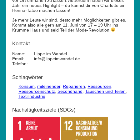
vor Ort umnähen zu lassen. Außerdem haben wir dieses
Jahr ein neues Highlight – du kannst dir von Charlotte ein
Henna-Tatoo machen lassen!
Je mehr Leute wir sind, desto mehr Möglichkeiten gibt es.
Kommt also alle gern am 11. Juni von 17 – 19 Uhr ins
Krumme Haus und seid Teil der Mode-Revolution
Kontakt
Name:
Lippe im Wandel
Email:
info@lippeimwandel.de
Telefon:
Schlagwörter
Konsum
,
miteinender
,
Reparieren
,
Ressourcen
,
Ressourcenschutz
,
Secondhand
,
Tauschen und Teilen
,
Textilindustrie
Nachaltigkeitsziele (SDGs)