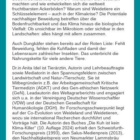
machten und wie entwickelten sich die weltweit
fruchtbarsten Ackerböden? Warum sind Weidetiere ein
Schlüsselelement – auch in der Klimakrise? Die Potentiale
nachhaltiger Beweidung betreffen über die
Bodenfruchtbarkeit und das Klima hinaus die biologische
Vielfalt: Ob unsichtbar im Mikrobiom oder sichtbar in den
Landschaften: alles hängt mit allem zusammen.
Auch Dungkäfer stehen bereits auf der Roten Liste: Fehlt
Beweidung, fehlen die Kuhfladen und damit der
Lebensraum zahlreicher Insekten. Das unterbricht die
Nahrungskette für viele andere Tiere.
Dr.in Anita Idel ist Tierärztin, Autorin und Lehrbeauftragte
sowie Mediatorin in den Spannungsfeldern zwischen
Landwirtschaft und Natur-/Tierschutz. Sie ist
Mitbegründerin z.B. der Arbeitsgemeinschaft Kritische
Tiermedizin (AGKT) und des Gen-ethischen Netzwerk
(GeN), Leadautorin des Weltagrarberichts und engagiert
sich u.a. in der Vereinigung Deutscher Wissenschaftler
(VDW) und der Deutschen Gesellschaft für
Humanökologie (DGH). Ihr Forschungsschwerpunkt liegt
auf der Co-Evolution von Weideland und Weidetieren,
wozu sie international Recherchen durchführt und
Vorträge hält. Die Autorin des Buches „Die Kuh ist kein
Klima-Killer“ (10. Auflage 2024) erhielt den Schweisfurth-
Forschungspreis (1993), den Salus-Medienpreis (2013),
den Nachhaltigkeitspreis von Neumarkter Lammsbräu