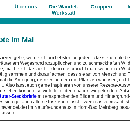
Über uns
Die Wandel-
Gruppen
I
Werkstatt
pte im Mai
ieren gehe, würde ich am liebsten an jeder Ecke stehen bleib
kräuter am Wegesrand abzupflücken und zu schmackhaften Wild
abe, mache ich das auch – denn die braucht man, wenn man Wil
fältig sammeln und darauf achten, dass sie an von Mensch und Ti
al die Anregung, dem Ort an dem die Pflanzen wachsen, nich
 Also lasst euch gerne inspirieren von unserer Rezepte-Auswah
erstellen können, so viele tolle Ideen haben wir gefunden. Auß
äuter-Steckbriefe
mit entsprechenden Bildern und Hintergrund
 sich gut auch alleine losziehen lässt – wem das zu riskant is
eimwandel.de) im Naturfreundehaus in Horn-Bad Meinberg besuc
n lassen…