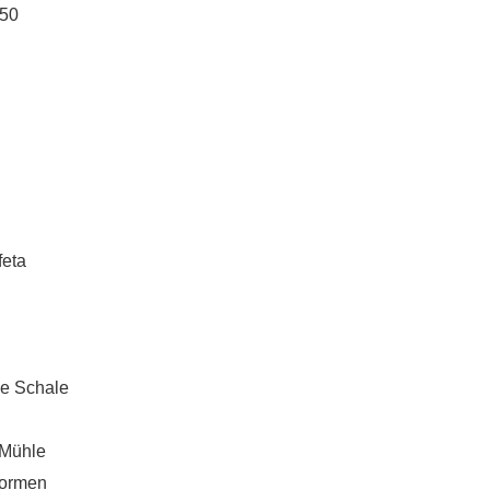
550
feta
ie Schale
 Mühle
Formen