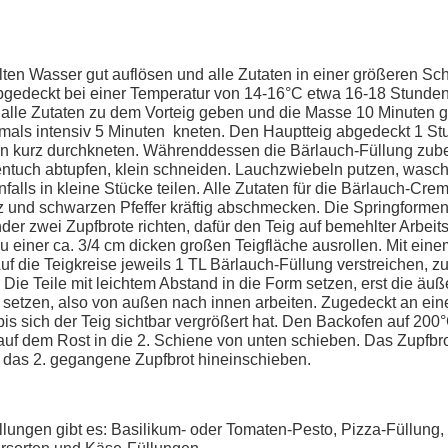
lten Wasser gut auflösen und alle Zutaten in einer größeren Sc
gedeckt bei einer Temperatur von 14-16°C etwa 16-18 Stunden 
l alle Zutaten zu dem Vorteig geben und die Masse 10 Minuten g
mals intensiv 5 Minuten kneten. Den Hauptteig abgedeckt 1 S
en kurz durchkneten. Währenddessen die Bärlauch-Füllung zuber
tuch abtupfen, klein schneiden. Lauchzwiebeln putzen, wasch
alls in kleine Stücke teilen. Alle Zutaten für die Bärlauch-Cre
z und schwarzen Pfeffer kräftig abschmecken. Die Springformen g
er zwei Zupfbrote richten, dafür den Teig auf bemehlter Arbeit
zu einer ca. 3/4 cm dicken großen Teigfläche ausrollen. Mit ein
uf die Teigkreise jeweils 1 TL Bärlauch-Füllung verstreichen,
e Teile mit leichtem Abstand in die Form setzen, erst die äuße
e setzen, also von außen nach innen arbeiten. Zugedeckt an e
is sich der Teig sichtbar vergrößert hat. Den Backofen auf 200
f dem Rost in die 2. Schiene von unten schieben. Das Zupfbro
 das 2. gegangene Zupfbrot hineinschieben.
üllungen gibt es: Basilikum- oder Tomaten-Pesto, Pizza-Füllung,
ersorten und Käse-Füllungen.