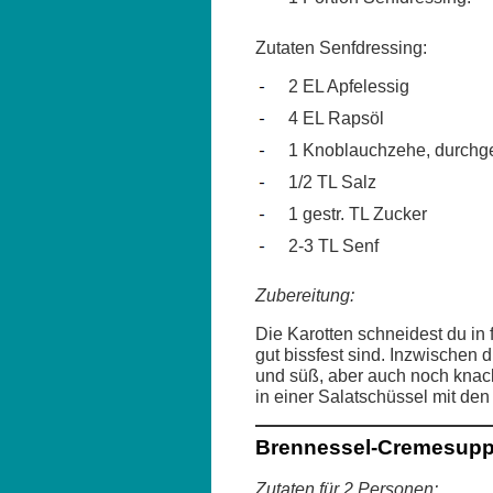
Zutaten Senfdressing:
2 EL Apfelessig
4 EL Rapsöl
1 Knoblauchzehe, durchg
1/2 TL Salz
1 gestr. TL Zucker
2-3 TL Senf
Zubereitung:
Die Karotten schneidest du in 
gut bissfest sind. Inzwischen 
und süß, aber auch noch knack
in einer Salatschüssel mit de
Brennessel-Cremesup
Zutaten für 2 Personen: