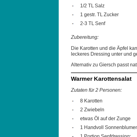
1/2 TL Salz
1 gestr. TL Zucker
2-3 TL Senf
Zubereitung:
Die Karotten und die Äpfel kan
leckeres Dressing unter und g
Alternativ zu Giersch passt n
Warmer Karottensalat
Zutaten für 2 Personen:
8 Karotten
2 Zwiebeln
etwas Öl auf der Zunge
1 Handvoll Sonnenblume
1 Portion Senfdressing: