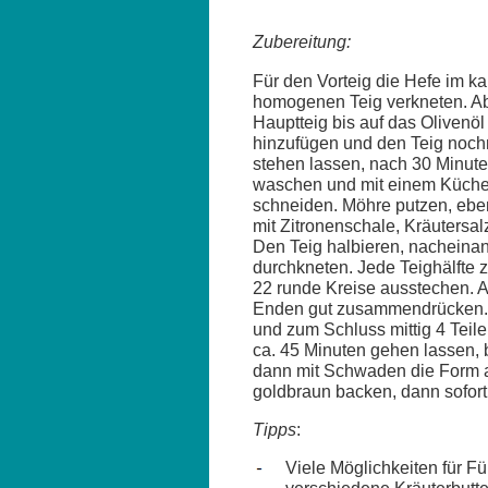
Zubereitung:
Für den Vorteig die Hefe im ka
homogenen Teig verkneten. Ab
Hauptteig bis auf das Olivenö
hinzufügen und den Teig noch
stehen lassen, nach 30 Minut
waschen und mit einem Küchen
schneiden. Möhre putzen, ebenf
mit Zitronenschale, Kräutersal
Den Teig halbieren, nacheinand
durchkneten. Jede Teighälfte 
22 runde Kreise ausstechen. A
Enden gut zusammendrücken. Di
und zum Schluss mittig 4 Teil
ca. 45 Minuten gehen lassen, b
dann mit Schwaden die Form au
goldbraun backen, dann sofort
Tipps
:
Viele Möglichkeiten für F
verschiedene Kräuterbutt