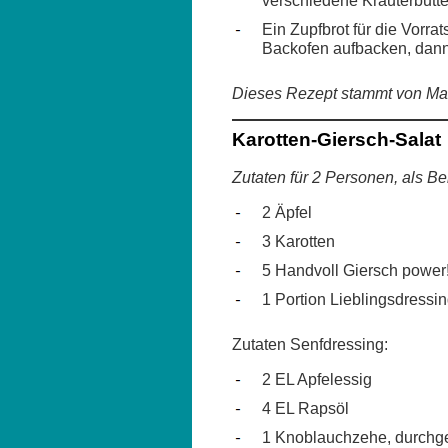
Ein Zupfbrot für die Vorr
Backofen aufbacken, dann
Dieses Rezept stammt von M
Karotten-Giersch-Salat
Zutaten für 2 Personen, als Be
2 Äpfel
3 Karotten
5 Handvoll Giersch power
1 Portion Lieblingsdressin
Zutaten Senfdressing:
2 EL Apfelessig
4 EL Rapsöl
1 Knoblauchzehe, durchg