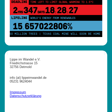
DEADLINE
TIME LEFT TO LIMIT GLOBAL WARMING TO 1.5°C
2
347
18
28
26
YRS
DAYS
:
:
LIFELINE
WORLD'S ENERGY FROM RENEWABLES
15
657022811%
.
ANT 250 MILLION TREES | TEXAS COAL MINE WILL SOON BE HOME TO A 1
Lippe im Wandel e.V.
Friedrichstrasse 15
32756 Detmold
info (at) lippeimwandel.de
05231 9624044
Impressum
Datenschutzerklärung